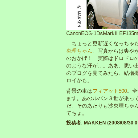
CanonEOS-1DsMarkII EF13
ちょっと更新遅くなっちゃ
央理ちゃん
。写真からは爽や
のおかげ！ 実際はドロドロ
のような汗が…。ああ、思い
のブログを見てみたら、結構
ロイかも。
背景の車は
フィアット500
。全
ます。あのルパン３世が乗っ
だ。そのあたりも沙央理ちゃ
てちょ。
投稿者: MAKKEN (2008/08/30 01