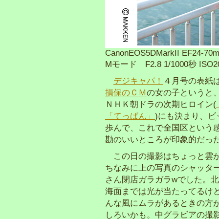
CanonEOS5DMarkII EF24-70
Mモード F2.8 1/1000秒 ISO
デジキャパ！
４月号の表紙
損保のＣＭ
の女の子というと
ＮＨＫ朝ドラの次期ヒロイン(
「てっぱん」
)にも決まり、
歩んで、これで全国区という
勘のいいところが印象的だっ
この日の撮影はちょっと雲が
ちなみに上の写真のシャッタ
さん閉店ガラガラwでした。
海面までは光が当たってるけ
んな風にムラがあるときの方
しろいかも。中グラビアの撮