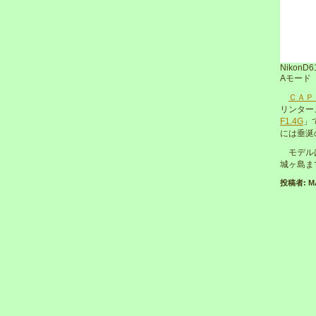
NikonD6
Aモード F
ＣＡＰ
リンター
F1.4G
」
には垂涎
モデル
城ヶ島ま
投稿者: MAK