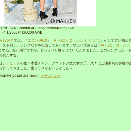
10 AF-S24-120mmF4G Johgashima/Kanagawa
4 1/2500秒 ISO200 AWB
Ａ12月号
では、「
ニコンD610
」「
AF-Sニッコール58ミリF1.4G
」そして買い物企
、ストロボ、レンズなどを担当しております。やはり大注目は「
AF-Sニッコール5
ですね。短い期間ですが、じっくりと撮らせていただきました。このレンズはポー
の的だすな。
は
シェリーズ
の佐々木葵チャン。アウトドア派の女の子。久々に三浦半島の突端の
で行ってきました。生シラスがおいしかった～
KEN (2013/11/26 10:24)
|
パーマリンク