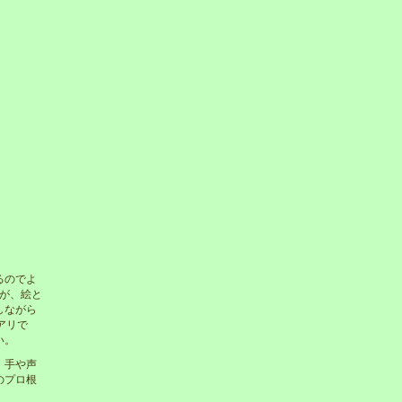
るのでよ
が、絵と
しながら
アリで
い。
、手や声
のプロ根