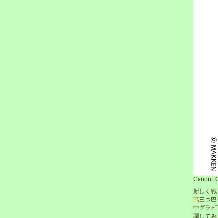
CanonEO
新しく戦
高
三つ巴
中グラビ
調してみ