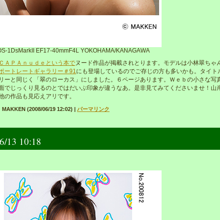
S-1DsMarkII EF17-40mmF4L YOKOHAMA/KANAGAWA
ＣＡＰＡｎｕｄｅという本で
ヌード作品が掲載されとります。モデルは小林翠ちゃ
ポートレートギャラリー＃91
にも登場しているのでご存じの方も多いかも。タイト
リーと同じく「翠のローカス」にしました。６ページあります。Ｗｅｂの小さな写
面でじっくり見るのとではだいぶ印象が違うなあ。是非見てみてくださいませ！山
他の作品も見応えアリです。
MAKKEN (2008/06/19 12:02)
|
パーマリンク
6/13 10:18