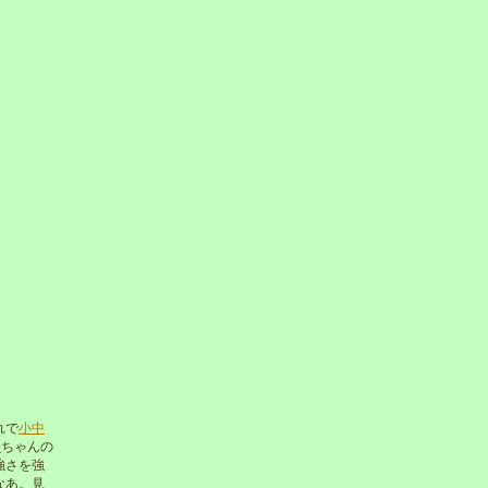
れで
小中
桜
ちゃんの
強さを強
なあ。見