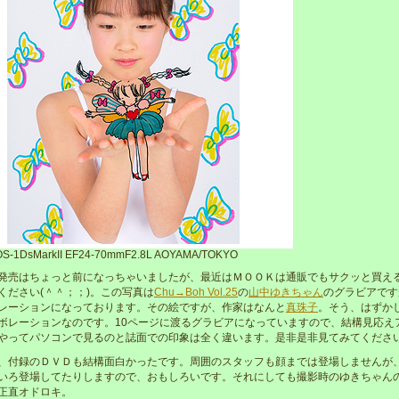
S-1DsMarkII EF24-70mmF2.8L AOYAMA/TOKYO
発売はちょっと前になっちゃいましたが、最近はＭＯＯＫは通販でもサクッと買え
ください(＾＾；；)。この写真は
Chu→Boh Vol.25
の
山中ゆきちゃん
のグラビアです
レーションになっております。その絵ですが、作家はなんと
真珠子
。そう、はずか
ボレーションなのです。10ページに渡るグラビアになっていますので、結構見応え
やってパソコンで見るのと誌面での印象は全く違います。是非是非見てみてくださ
、付録のＤＶＤも結構面白かったです。周囲のスタッフも顔までは登場しませんが
いろ登場してたりしますので、おもしろいです。それにしても撮影時のゆきちゃん
正直オドロキ。