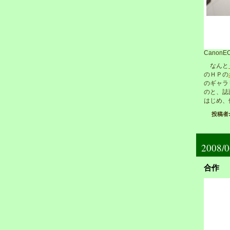
CanonEO
なんと
のＨＰの
のギャラ
のと、誌
はじめ、
投稿者: 
2008/0
合作