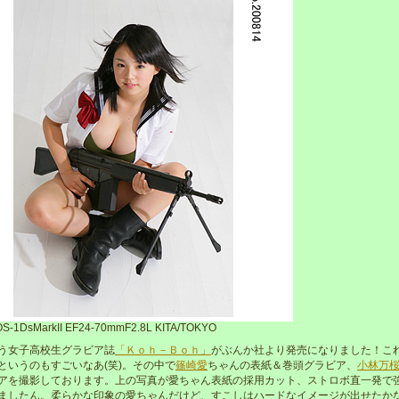
S-1DsMarkII EF24-70mmF2.8L KITA/TOKYO
う女子高校生グラビア誌
「Ｋｏｈ－Ｂｏｈ」
がぶんか社より発売になりました！こ
というのもすごいなあ(笑)。その中で
篠崎愛
ちゃんの表紙＆巻頭グラビア、
小林万
アを撮影しております。上の写真が愛ちゃん表紙の採用カット、ストロボ直一発で
ましたん。柔らかな印象の愛ちゃんだけど、すこしはハードなイメージが出せたか