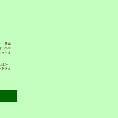
ど、新編
都市の中
ょっとオ
たばか
小渕沢ま