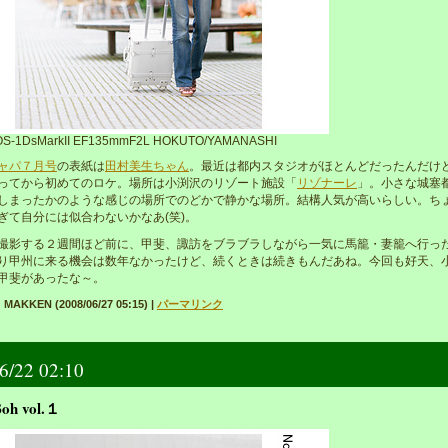
S-1DsMarkII EF135mmF2L HOKUTO/YAMANASHI
ャパ７月号
の表紙は
田村美生ちゃん
。最近は都内スタジオがほとんどだったんだけ
ってから初めてのロケ。場所は小渕沢のリゾート施設「
リゾナーレ
」。小さな城塞
しまったかのような感じの場所でのどかで静かな場所。結構人気が高いらしい。ち
ぎて自分には似合わないかなあ(笑)。
影する２週間ほど前に、甲斐、諏訪をブラブラしながら一気に馬籠・妻籠へ行っ
り甲州に来る機会は数年なかったけど、続くときは続きもんだあね。今回も好天、
甲斐があったな～。
MAKKEN (2008/06/27 05:15)
|
パーマリンク
6/22 02:10
oh vol.１