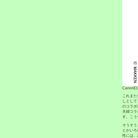
CanonEO
これまた
しとして
のコラボ
夫婦コラ
す。こう
そうそう
とかいろ
性には、