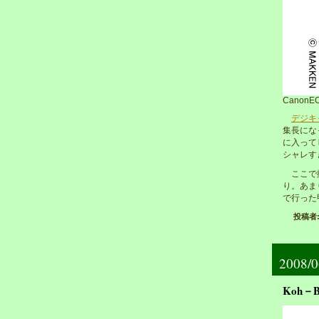
CanonEO
デジキ
集長にな
に入って
シャレす
ここで撮
り。あま
で行った
投稿者: 
2008/0
Koh－B