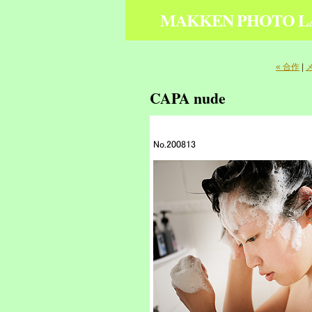
MAKKEN PHOTO L
« 合作
|
CAPA nude