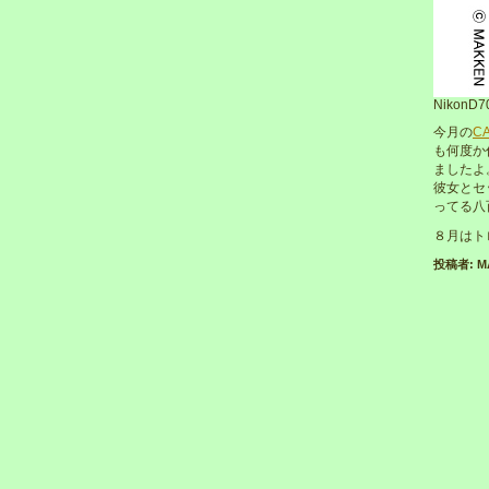
NikonD7
今月の
C
も何度か
ましたよ
彼女とセ
ってる八
８月はト
投稿者: MAK