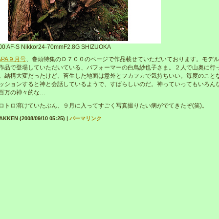
00 AF-S Nikkor24-70mmF2.8G SHIZUOKA
APA９月号
、巻頭特集のＤ７００のページで作品載せていただいております。モデ
作品で登場していただいている、パフォーマーの白鳥紗也子さま。２人で山奥に行
。結構大変だったけど、苔生した地面は意外とフカフカで気持ちいい。毎度のこと
ッションすると神と会話しているようで、すばらしいのだ。神っていってもいろん
百万の神々的な…
ロトロ溶けていたぶん、９月に入ってすごく写真撮りたい病がでてきたぞ(笑)。
KEN (2008/09/10 05:25)
|
パーマリンク