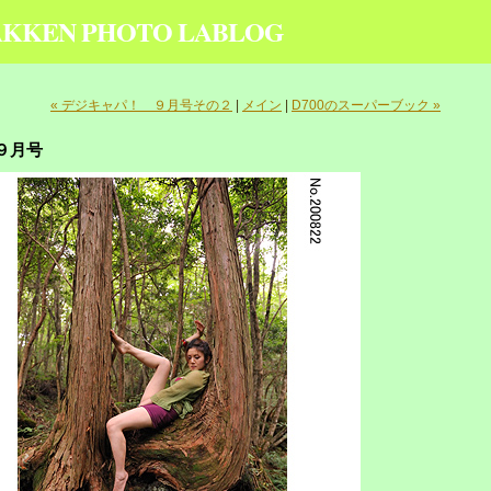
KKEN PHOTO LABLOG
« デジキャパ！ ９月号その２
|
メイン
|
D700のスーパーブック »
 ９月号