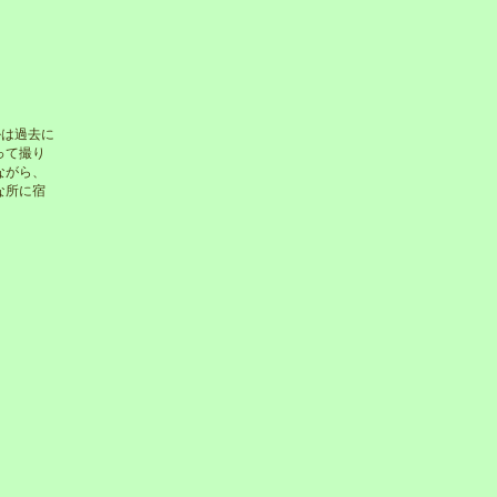
ルは過去に
って撮り
ながら、
な所に宿